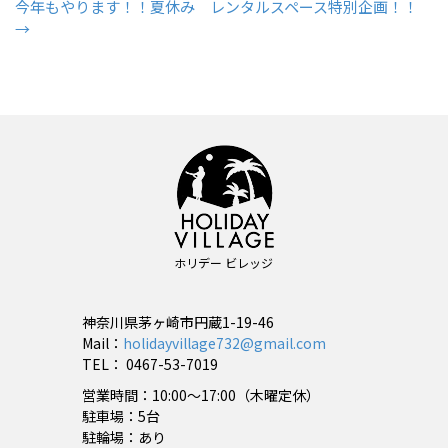
今年もやります！！夏休み レンタルスペース特別企画！！
稿
→
ナ
ビ
ゲ
ー
シ
ョ
ン
ホリデー ビレッジ
神奈川県茅ヶ崎市円蔵1-19-46
Mail：
holidayvillage732@gmail.com
TEL： 0467-53-7019
営業時間：10:00〜17:00（木曜定休）
駐車場：5台
駐輪場：あり